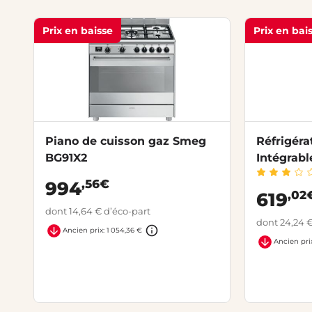
Prix en baisse
Prix en bai
Piano de cuisson gaz Smeg
Réfrigéra
BG91X2
Intégrab
,56€
994
,02
619
dont 14,64 € d’éco-part
dont 24,24 €
Ancien prix: 1 054,36 €
Ancien pri