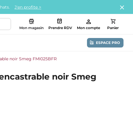
chats.
J'en profite >
Mon magasin
Prendre RDV
Mon compte
Panier
ESPACE PRO
trable noir Smeg FMI025BFR
 encastrable noir Smeg