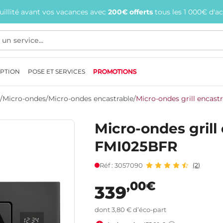
quillité avant vos vacances avec
200€ offerts
tous les 1 000€ d'a
EPTION
POSE ET SERVICES
PROMOTIONS
/
Micro-ondes
/
Micro-ondes encastrable
/
Micro-ondes grill encas
Micro-ondes grill
FMI025BFR
Réf : 3057090
(2)
,00€
339
dont 3,80 € d’éco-part