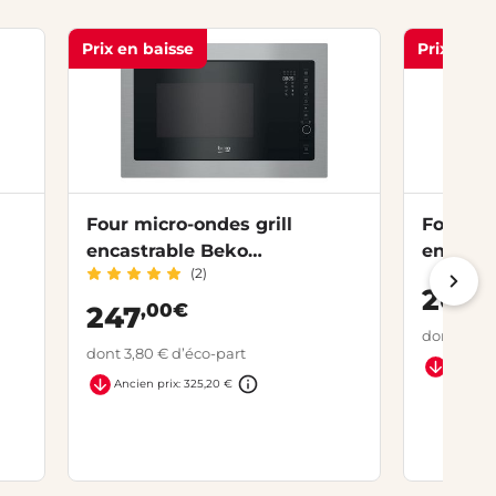
Prix en baisse
Prix en b
Four micro-ondes grill
Four mi
encastrable Beko
encastr
(2)
BMGB25332BG
SAMSU
,
265
,00€
247
dont 3,80 
dont 3,80 € d’éco-part
Ancien p
Ancien prix: 325,20 €