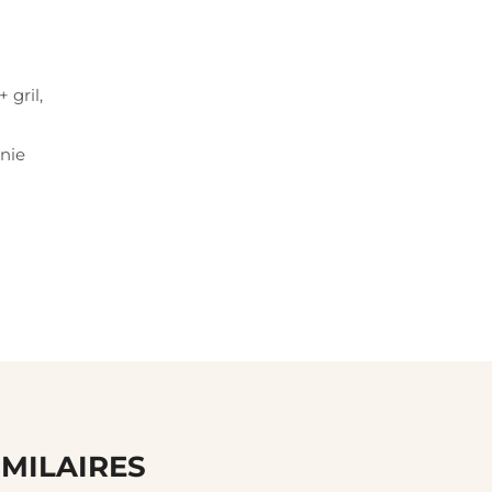
 gril,
rnie
IMILAIRES