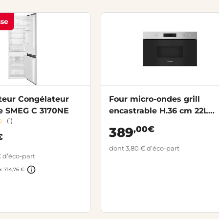
sse
teur Congélateur
Four micro-ondes grill
le SMEG C 3170NE
encastrable H.36 cm 22L
(1)
INDESIT IMK11 X
,00€
389
€
dont 3,80 € d’éco-part
 d’éco-part
x: 714,76 €