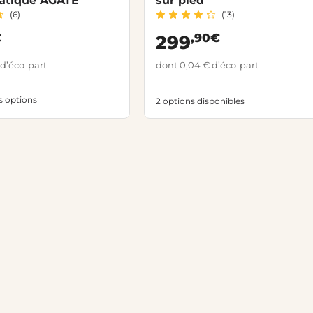
atique AGATE
sur pied
(6)
(13)
€
,90€
299
 d’éco-part
dont 0,04 € d’éco-part
es options
2 options disponibles