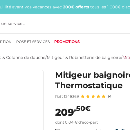
quillité avant vos vacances avec
200€ offerts
tous les 1 000€ d'a
EPTION
POSE ET SERVICES
PROMOTIONS
ns & Colonne de douche
/
Mitigeur & Robinetterie de baignoire
/
Mit
Mitigeur baignoi
Thermostatique
Réf : 1248369
(4)
,50€
209
dont 0,04 € d’éco-part