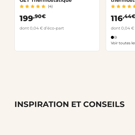
GET Thermostatique
thermost
(4)
,90€
,44
199
116
dont 0,04 € d’éco-part
dont 0,04 €
Voir toutes l
INSPIRATION ET CONSEILS