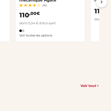
mécanique Agate
mécaniq
(4)
,5
114
,00€
110
dont 0,04
dont 0,04 € d’éco-part
Voir toutes les options
Voir tout