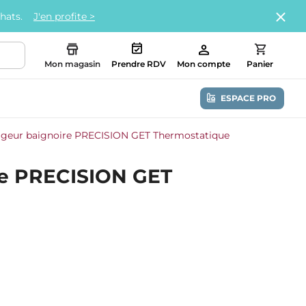
chats.
J'en profite >
Mon magasin
Prendre RDV
Mon compte
Panier
ESPACE PRO
igeur baignoire PRECISION GET Thermostatique
re PRECISION GET