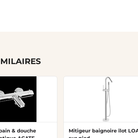
IMILAIRES
 bain & douche
Mitigeur baignoire îlot LO