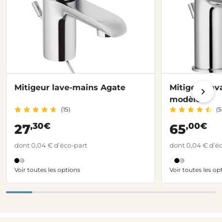
Mitigeur lave-mains Agate
Mitigeur lav
modèle
(15)
(5
,30€
,00€
27
65
dont 0,04 € d’éco-part
dont 0,04 € d’é
Voir toutes les options
Voir toutes les op