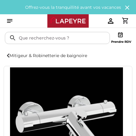
Offrez-vous la tranquillité avant vos vacances avec
200€ offer
Prendre RDV
Mitigeur & Robinetterie de baignoire