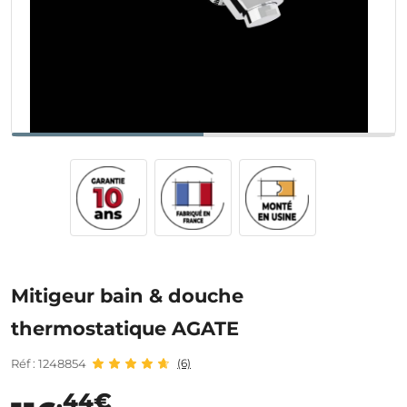
Mitigeur bain & douche
thermostatique AGATE
Réf : 1248854
(6)
,44€