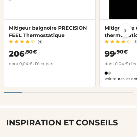
Mitigeur baignoire PRECISION
Mitigeur de
FEEL Thermostatique
thermostati
(4)
(3
,50€
,90€
206
99
dont 0,04 € d’éco-part
dont 0,04 € d’é
Voir toutes les op
INSPIRATION ET CONSEILS