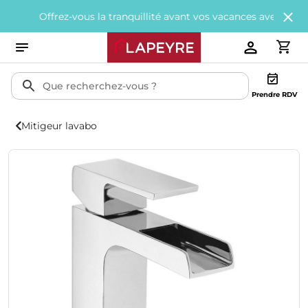
ffrez-vous la tranquillité avant vos vacances avec
200€ offerts
t
Prendre RDV
Mitigeur lavabo