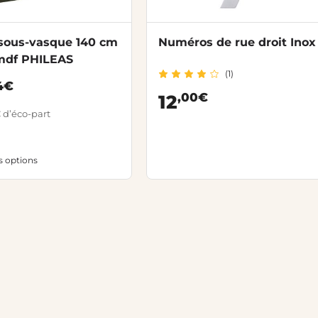
sous-vasque 140 cm
Numéros de rue droit Inox 
 mdf PHILEAS
(1)
4€
,00€
12
 d’éco-part
es options