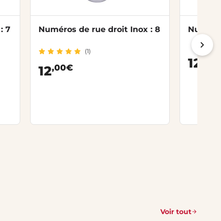
: 7
Numéros de rue droit Inox : 8
Numéros
(1)
,00
12
,00€
12
Voir tout