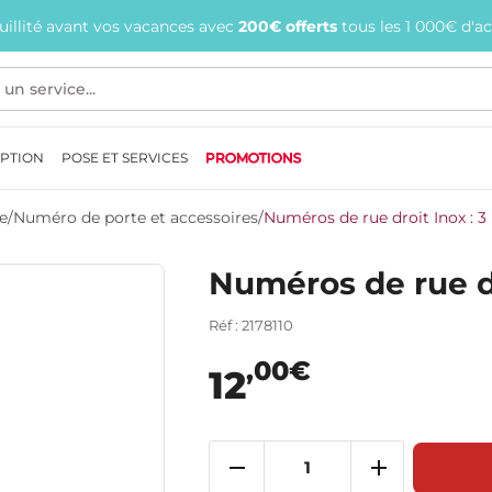
quillité avant vos vacances avec
200€ offerts
tous les 1 000€ d'a
EPTION
POSE ET SERVICES
PROMOTIONS
e
/
Numéro de porte et accessoires
/
Numéros de rue droit Inox : 3
Numéros de rue dr
Réf : 2178110
,00€
12