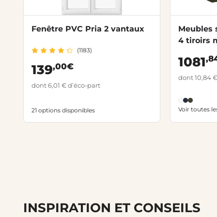
Fenêtre PVC Pria 2 vantaux
Meubles 
4 tiroirs
(1183)
,8
1081
,00€
139
dont 10,84 €
dont 6,01 € d’éco-part
Voir toutes l
21 options disponibles
INSPIRATION ET CONSEILS