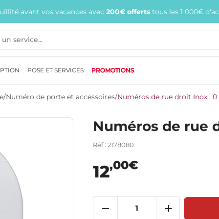
quillité avant vos vacances avec
200€ offerts
tous les 1 000€ d'a
EPTION
POSE ET SERVICES
PROMOTIONS
e
/
Numéro de porte et accessoires
/
Numéros de rue droit Inox : 0
Numéros de rue dr
Réf : 2178080
,00€
12