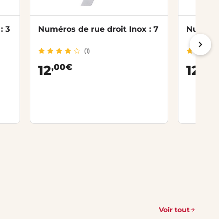
: 3
Numéros de rue droit Inox : 7
Numéros
(1)
,00€
,00
12
12
Voir tout