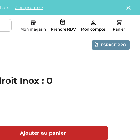
chats.
J'en profite >
Mon magasin
Prendre RDV
Mon compte
Panier
ESPACE PRO
oit Inox : 0
Ajouter au panier