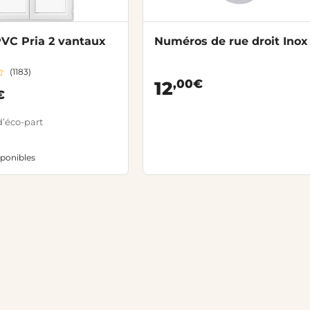
PVC Pria 2 vantaux
Numéros de rue droit Inox 
(1183)
,00€
12
€
d’éco-part
sponibles