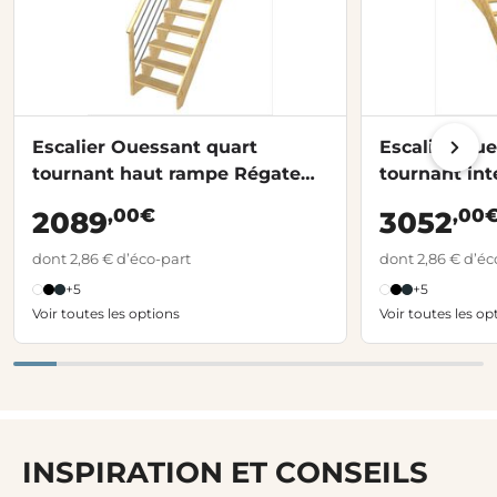
Escalier Ouessant quart
Escalier Oue
tournant haut rampe Régate
tournant int
tubes acier
rampe
,00€
,00
2089
3052
dont 2,86 € d’éco-part
dont 2,86 € d’éc
+5
+5
Voir toutes les options
Voir toutes les op
INSPIRATION ET CONSEILS