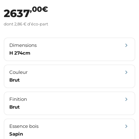
,00€
2637
dont 2,86 € d’éco-part
Dimensions
H 274cm
Couleur
Brut
Finition
Brut
Essence bois
Sapin