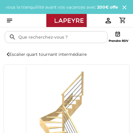
la tranquillité avant vos vacances avec
200€ offerts
tous les 1 0
Prendre RDV
Escalier quart tournant intermédiaire