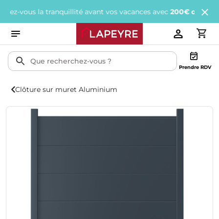
vous la tranquillité avant vos vacances avec
200€ offerts
tous le
Prendre RDV
Clôture sur muret Aluminium