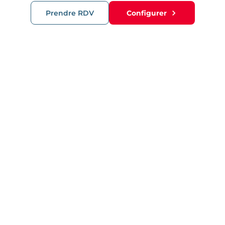
Prendre RDV
Configurer
RECOMMANDATIONS
Cloture en
aluminium
Plaque en