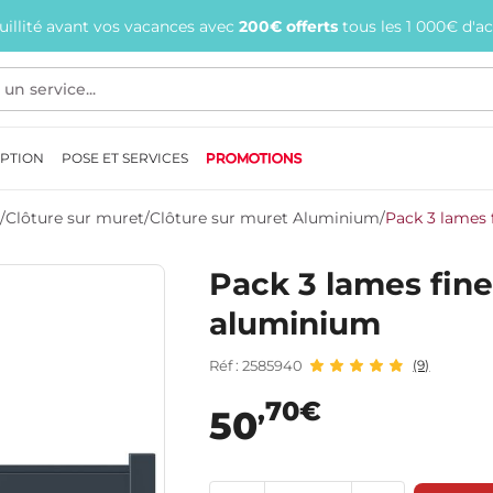
quillité avant vos vacances avec
200€ offerts
tous les 1 000€ d'a
EPTION
POSE ET SERVICES
PROMOTIONS
/
Clôture sur muret
/
Clôture sur muret Aluminium
/
Pack 3 lames 
Pack 3 lames fine
aluminium
Réf : 2585940
(9)
,70€
50