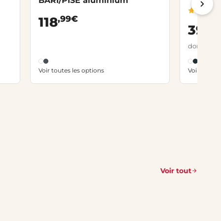
BARI/PISE aluminium
,99€
118
,
398
dont 0,43 
Voir toutes les options
Voir toutes
Voir tout