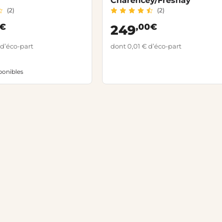
Charencey/Fresnay
(2)
(2)
0€
,00€
249
 d’éco-part
dont 0,01 € d’éco-part
ponibles