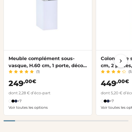
Meuble complément sous-
Colonne de s
vasque, H.60 cm, 1 porte, décor
cm, 2 portes
(1)
(5
verni laqué FORMEO
FORMEO
,00€
,00€
249
449
dont 2,28 € d’éco-part
dont 5,20 € d’éc
+7
+7
Voir toutes les options
Voir toutes les op