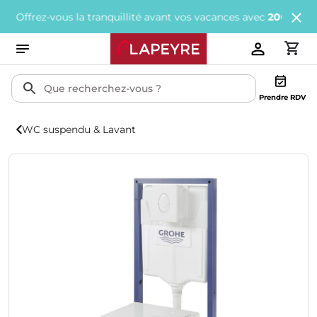
ffrez-vous la tranquillité avant vos vacances avec
200€ offerts
t
Prendre RDV
WC suspendu & Lavant