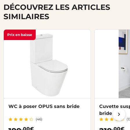
DÉCOUVREZ LES ARTICLES
SIMILAIRES
Prix en baisse
WC à poser OPUS sans bride
Cuvette su
bride
(46)
(1
,00€
,00€