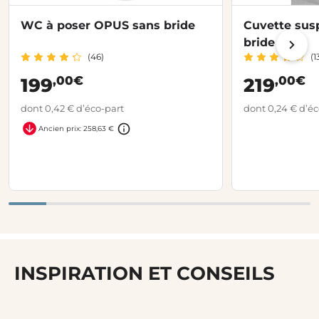
WC à poser OPUS sans bride
Cuvette su
bride
(46)
(1
,00€
,00€
199
219
dont 0,42 € d’éco-part
dont 0,24 € d’éc
Ancien prix: 258,63 €
INSPIRATION ET CONSEILS