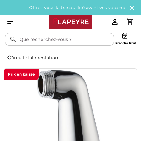
Offrez-vous la tranquillité avant vos vacances avec
200€ of
Prendre RDV
Circuit d'alimentation
Prix en baisse