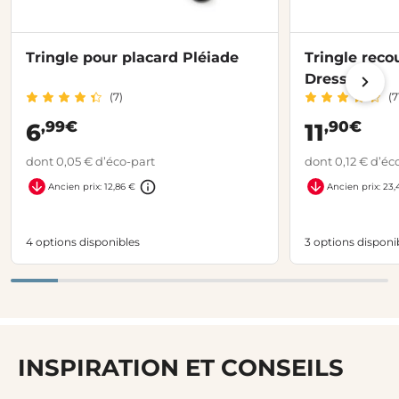
Tringle pour placard Pléiade
Tringle reco
Dressing
(7)
(7
,99€
,90€
6
11
dont 0,05 € d’éco-part
dont 0,12 € d’éc
Ancien prix: 12,86 €
Ancien prix: 23,
4 options disponibles
3 options disponi
INSPIRATION ET CONSEILS