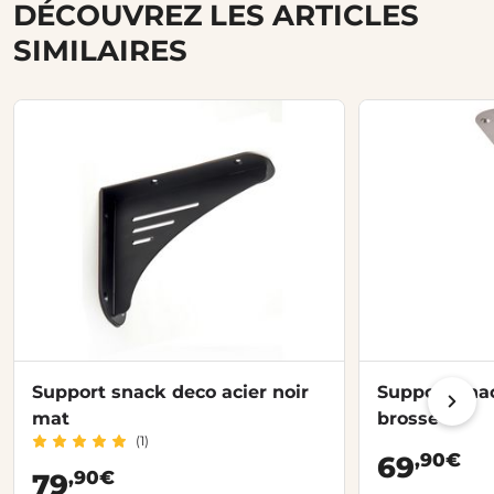
DÉCOUVREZ LES ARTICLES
SIMILAIRES
Support snack deco acier noir
Support snac
mat
brossé
(1)
,90€
69
,90€
79