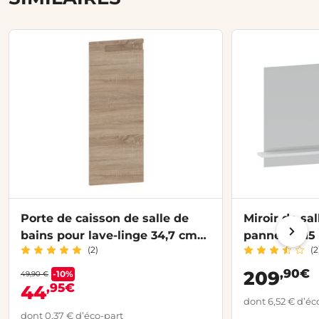
Porte de caisson de salle de
Miroir de sal
bains pour lave-linge 34,7 cm
panneau 115 
(2)
(2
INFINY
INFINY
,90€
209
-10%
49,90 €
,95€
44
dont 6,52 € d’éc
dont 0,37 € d’éco-part