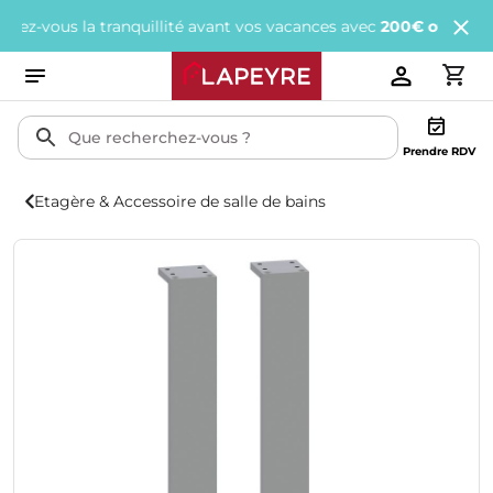
vous la tranquillité avant vos vacances avec
200€ offerts
tous le
Prendre RDV
Etagère & Accessoire de salle de bains