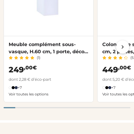
Meuble complément sous-
Colonne de s
vasque, H.60 cm, 1 porte, décor
cm, 2 portes
(1)
(5
verni laqué FORMEO
FORMEO
,00€
,00€
249
449
dont 2,28 € d’éco-part
dont 5,20 € d’éc
+7
+7
Voir toutes les options
Voir toutes les op