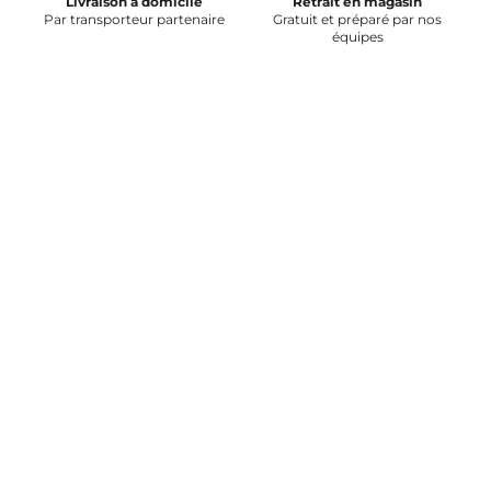
Livraison à domicile
Retrait en magasin
Par transporteur partenaire
Gratuit et préparé par nos
équipes