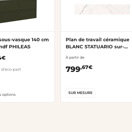
sous-vasque 140 cm
Plan de travail céramique
 mdf PHILEAS
BLANC STATUARIO sur-
mesure Ep.12 mm
4€
À partir de
,67€
799
 d’éco-part
SUR MESURE
es options