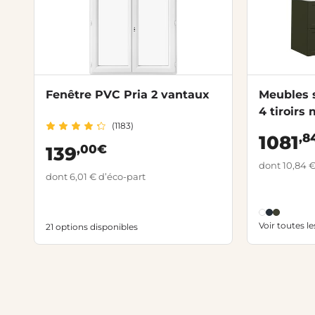
Fenêtre PVC Pria 2 vantaux
Meubles 
4 tiroirs
(1183)
,8
1081
,00€
139
dont 10,84 €
dont 6,01 € d’éco-part
Voir toutes l
21 options disponibles