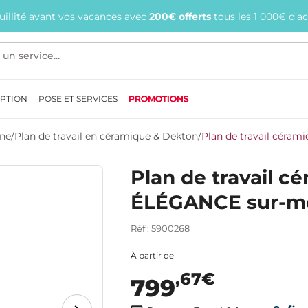
quillité avant vos vacances avec
200€ offerts
tous les 1 000€ d'a
EPTION
POSE ET SERVICES
PROMOTIONS
ine
/
Plan de travail en céramique & Dekton
/
Plan de travail céra
Plan de travail 
ÉLÉGANCE sur-m
Réf : 5900268
À partir de
,67€
799