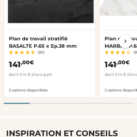
Plan de travail stratifié
Plan de trava
BASALTE P.65 x Ep.38 mm
MARBRE P.6
(90)
(8
,00€
,00€
141
141
dont 3,14 € d’éco-part
dont 3,14 € d’éc
2 options disponibles
2 options disponi
INSPIRATION ET CONSEILS