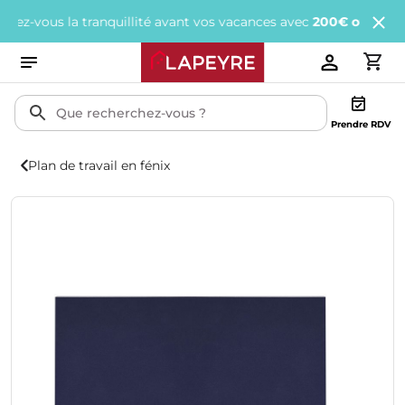
ous la tranquillité avant vos vacances avec
200€ offerts
tous les
Prendre RDV
Plan de travail en fénix