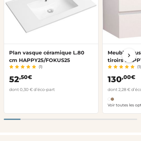
Plan vasque céramique L.80
Meuble sous
cm HAPPY25/FOKUS25
tiroirs HAP
(1)
(1)
,50€
,00€
52
130
dont 0,30 € d’éco-part
dont 2,28 € d’éc
Voir toutes les op