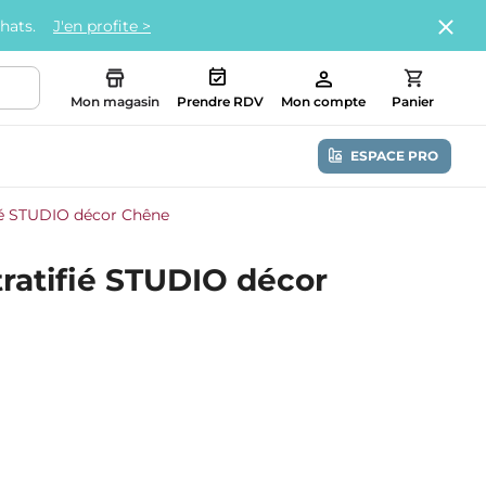
chats.
J'en profite >
Mon magasin
Prendre RDV
Mon compte
Panier
ESPACE PRO
ifié STUDIO décor Chêne
stratifié STUDIO décor