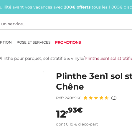
quillité avant vos vacances avec
200€ offerts
tous les 1 000€ d'a
EPTION
POSE ET SERVICES
PROMOTIONS
Plinthe pour parquet, sol stratifié & vinyle
/
Plinthe 3en1 sol strat
Plinthe 3en1 sol 
Chêne
Réf : 2498960
(12)
,93€
12
dont 0,19 € d’éco-part