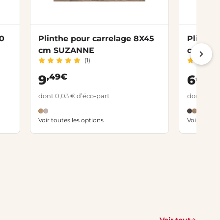
20
Plinthe pour carrelage 8X45
Plinthe
cm SUZANNE
cm HAU
(1)
,49€
,49€
9
6
dont 0,03 € d’éco-part
dont 0,03 
Voir toutes les options
Voir toutes
Voir tout