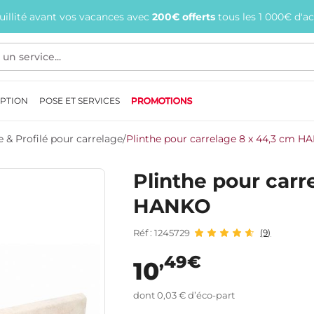
quillité avant vos vacances avec
200€ offerts
tous les 1 000€ d'a
EPTION
POSE ET SERVICES
PROMOTIONS
e & Profilé pour carrelage
/
Plinthe pour carrelage 8 x 44,3 cm 
Plinthe pour carr
HANKO
Réf : 1245729
(9)
,49€
10
dont 0,03 € d’éco-part