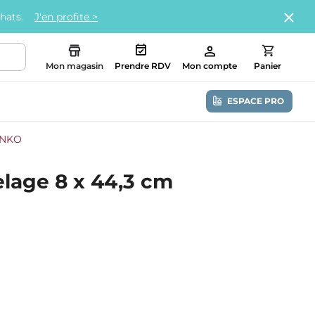
chats.
J'en profite >
Mon magasin
Prendre RDV
Mon compte
Panier
ESPACE PRO
HANKO
elage 8 x 44,3 cm