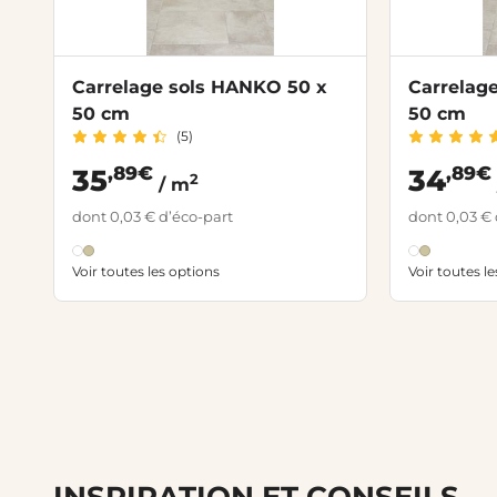
Carrelage sols HANKO 50 x
Carrelag
50 cm
50 cm
(5)
,89€
,89€
35
34
2
/ m
dont 0,03 € d’éco-part
dont 0,03 € 
Voir toutes les options
Voir toutes l
INSPIRATION ET CONSEILS