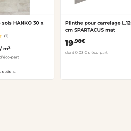
e sols HANKO 30 x
Plinthe pour carrelage L.1
cm SPARTACUS mat
(7)
,98€
19
2
/ m
dont 0,03 € d’éco-part
d’éco-part
es options