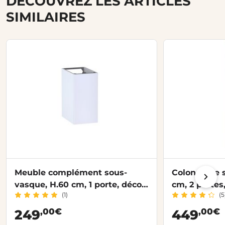
DÉCOUVREZ LES ARTICLES
SIMILAIRES
Meuble complément sous-
Colonne de s
vasque, H.60 cm, 1 porte, décor
cm, 2 portes
(1)
(5
verni laqué FORMEO
FORMEO
,00€
,00€
249
449