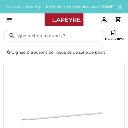
z-vous la tranquillité avant vos vacances avec
200€ offerts
tous l
Prendre RDV
Poignée & Boutons de meubles de salle de bains