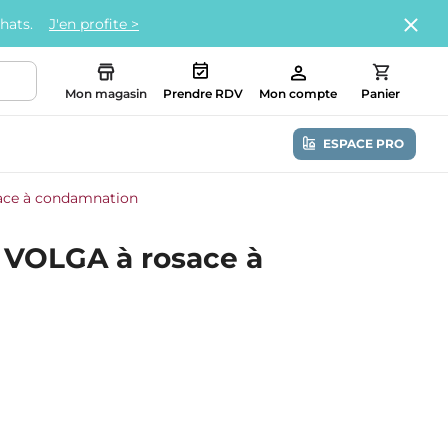
chats.
J'en profite >
Mon magasin
Prendre RDV
Mon compte
Panier
ESPACE PRO
ace à condamnation
 VOLGA à rosace à