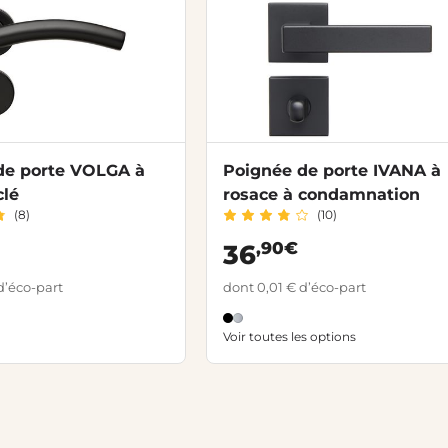
de porte VOLGA à
Poignée de porte IVANA à
clé
rosace à condamnation
(8)
(10)
,90€
36
d’éco-part
dont 0,01 € d’éco-part
Voir toutes les options