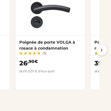
Poignée de porte VOLGA à
Poignée
rosace à condamnation
rosace à
(3)
,90€
,90
26
39
dont 0,01 € d’éco-part
dont 0,01 