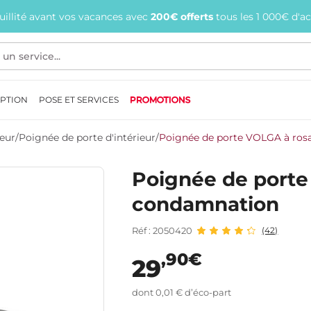
quillité avant vos vacances avec
200€ offerts
tous les 1 000€ d'a
EPTION
POSE ET SERVICES
PROMOTIONS
ieur
/
Poignée de porte d'intérieur
/
Poignée de porte VOLGA à ros
Poignée de porte
condamnation
Réf : 2050420
(42)
,90€
29
dont 0,01 € d’éco-part