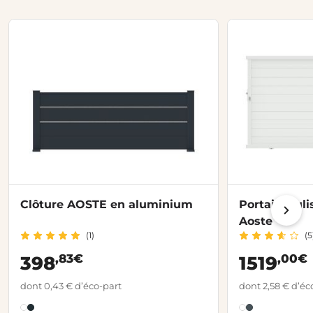
Clôture AOSTE en aluminium
Portail coul
Aoste
(1)
(5
,83€
,00€
398
1519
dont 0,43 € d’éco-part
dont 2,58 € d’éc