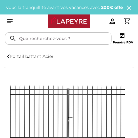
s la tranquillité avant vos vacances avec
200€ offerts
tous les 1
Prendre RDV
Portail battant Acier