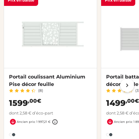
Prix en baisse
Prix en baisse
Portail coulissant Aluminium
Portail batt
Pise décor feuille
décor feuille
(8)
(3
,00€
,00€
1599
1499
dont 2,58 € d’éco-part
dont 2,58 € d’éc
Ancien prix: 1 997,21 €
Ancien prix: 1 89