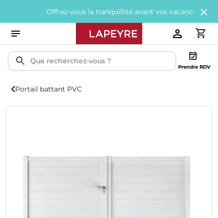
Offrez-vous la tranquillité avant vos vacances avec
200€ of
Prendre RDV
Portail battant PVC