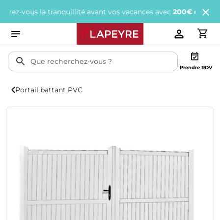
vous la tranquillité avant vos vacances avec
200€ offerts
tous le
Prendre RDV
Portail battant PVC