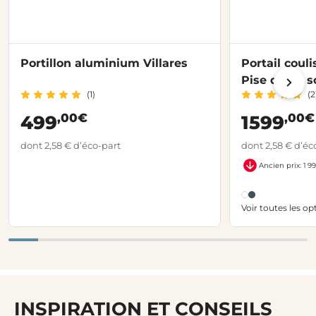
Portillon aluminium Villares
Portail coul
Pise décor so
(1)
(2
,00€
,00€
499
1599
dont 2,58 € d’éco-part
dont 2,58 € d’éc
Ancien prix: 1 99
Voir toutes les op
INSPIRATION ET CONSEILS