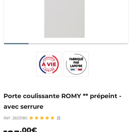
Porte coulissante ROMY ** prépeint -
avec serrure
Réf : 2653180
(1)
,00€