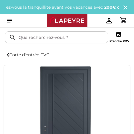
vous la tranquillité avant vos vacances avec
200€ offerts
tous le
Prendre RDV
Porte d'entrée PVC