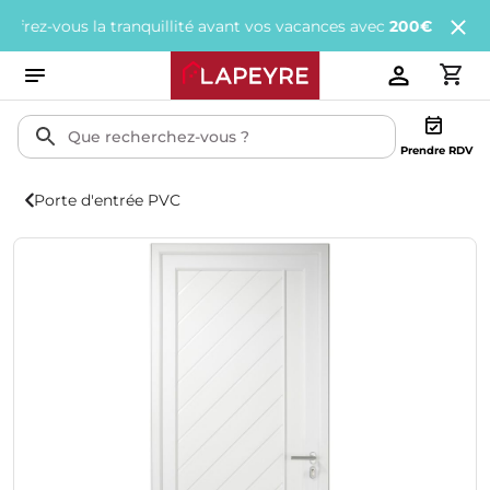
-vous la tranquillité avant vos vacances avec
200€ offerts
tous l
Prendre RDV
Porte d'entrée PVC