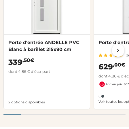
Porte d'entrée ANDELLE PVC
Porte d'entr
Blanc à barillet 215x90 cm
(6
,50€
339
,00€
629
dont 4,86 € d’éco-part
dont 4,86 € d’éc
Ancien prix: 90
Voir toutes les op
2 options disponibles