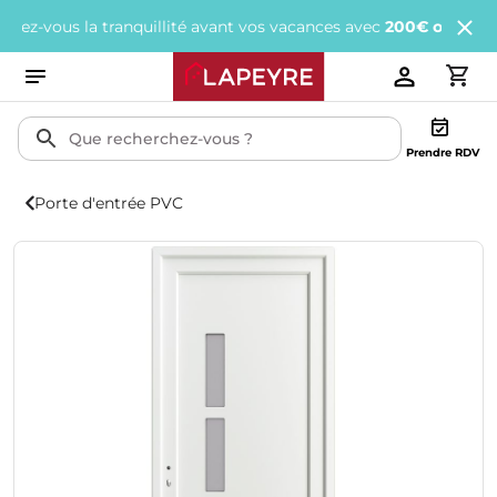
vous la tranquillité avant vos vacances avec
200€ offerts
tous le
Prendre RDV
Porte d'entrée PVC