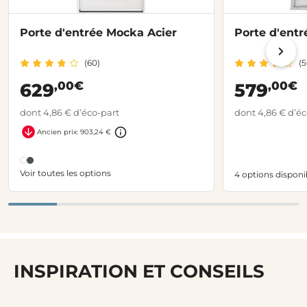
Porte d'entrée Mocka Acier
Porte d'entr
(60)
(5
,00€
,00€
629
579
dont 4,86 € d’éco-part
dont 4,86 € d’éc
Ancien prix: 903,24 €
Voir toutes les options
4 options disponi
INSPIRATION ET CONSEILS