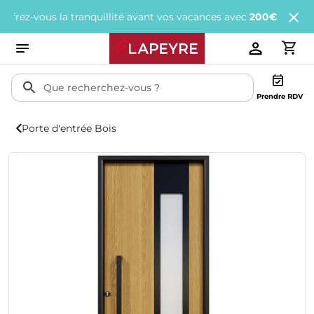
z-vous la tranquillité avant vos vacances avec
200€ offerts
tous 
Prendre RDV
Porte d'entrée Bois