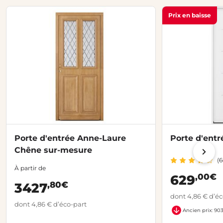
Prix en baisse
Porte d'entrée Anne-Laure
Porte d'entr
Chêne sur-mesure
(6
À partir de
,00€
629
,80€
3427
dont 4,86 € d’éc
dont 4,86 € d’éco-part
Ancien prix: 90