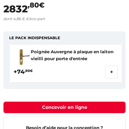
,80€
2832
dont 4,86 € d’éco-part
LE PACK INDISPENSABLE
Poignée Auvergne à plaque en laiton
vieilli pour porte d'entrée
+74
,90€
+
Concevoir en ligne
Besoin d’aide pour la conception ?