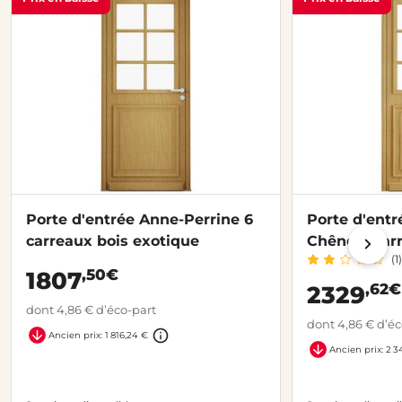
Porte d'entrée Anne-Perrine 6
Porte d'entr
carreaux bois exotique
Chêne 6 carr
(1)
,50€
1807
,62€
2329
dont 4,86 € d’éco-part
dont 4,86 € d’éc
Ancien prix: 1 816,24 €
Ancien prix: 2 3