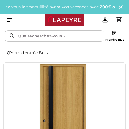
vous la tranquillité avant vos vacances avec
200€ offerts
tous les
Prendre RDV
Porte d'entrée Bois