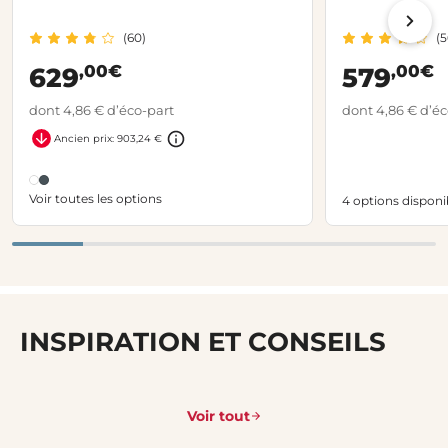
(60)
(5
,00€
,00€
629
579
dont 4,86 € d’éco-part
dont 4,86 € d’éc
Ancien prix: 903,24 €
Voir toutes les options
4 options disponi
INSPIRATION ET CONSEILS
Voir tout