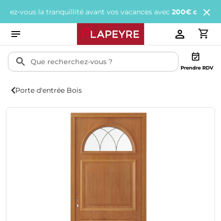
ous la tranquillité avant vos vacances avec
200€ offerts
tous les
Prendre RDV
Porte d'entrée Bois