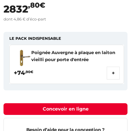
,80€
2832
dont 4,86 € d’éco-part
LE PACK INDISPENSABLE
Poignée Auvergne à plaque en laiton
vieilli pour porte d'entrée
+74
,90€
+
Concevoir en ligne
Besoin d’aide pour la conception ?