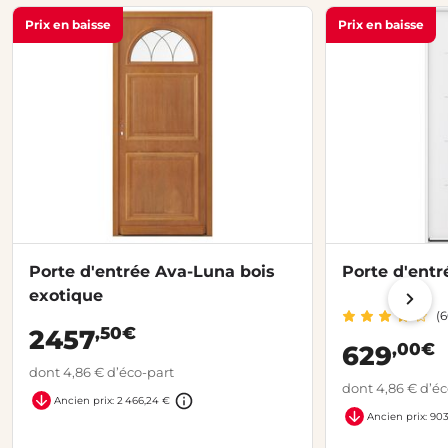
Prix en baisse
Prix en baisse
Porte d'entrée Ava-Luna bois
Porte d'entr
exotique
(6
,50€
2457
,00€
629
dont 4,86 € d’éco-part
dont 4,86 € d’éc
Ancien prix: 2 466,24 €
Ancien prix: 90