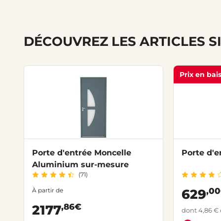
DÉCOUVREZ LES ARTICLES S
Prix en bai
Porte d'entrée Moncelle
Porte d'e
Aluminium sur-mesure
(71)
,0
À partir de
629
,86€
2177
dont 4,86 € 