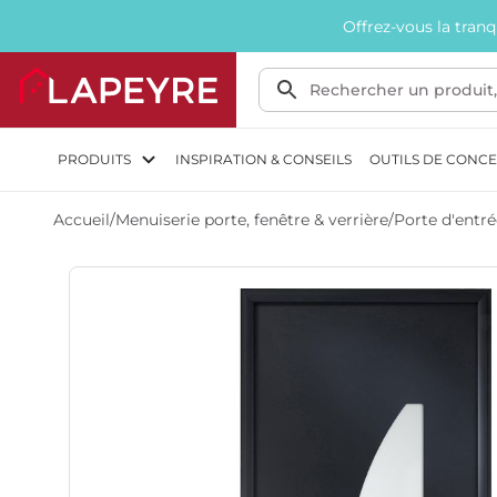
Offrez-vous la tran
PRODUITS
INSPIRATION & CONSEILS
OUTILS DE CONC
Accueil
/
Menuiserie porte, fenêtre & verrière
/
Porte d'entré