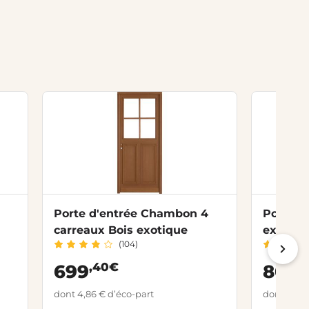
r
Porte d'entrée Chambon 4
Porte d
carreaux Bois exotique
exotique
(104)
,40€
,
699
809
dont 4,86 € d’éco-part
dont 4,86 