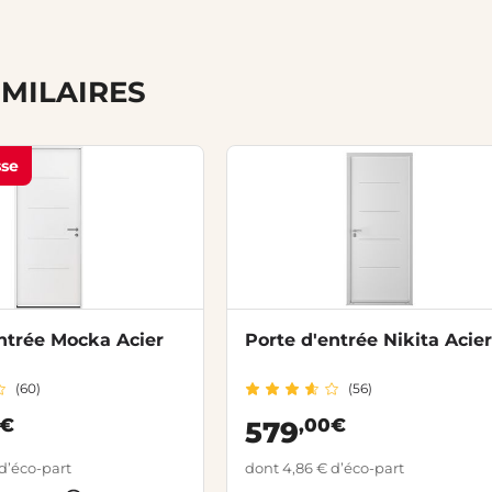
IMILAIRES
sse
ntrée Mocka Acier
Porte d'entrée Nikita Acie
(60)
(56)
0€
,00€
579
d’éco-part
dont 4,86 € d’éco-part