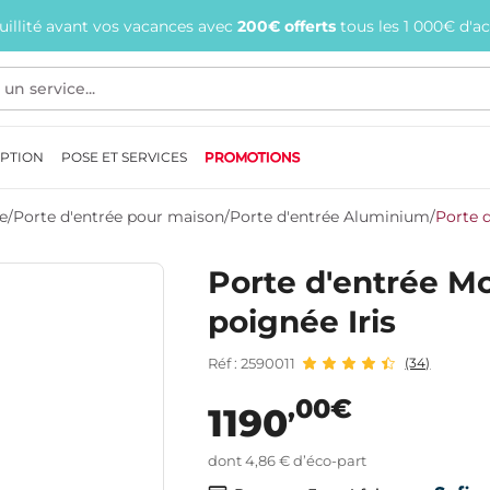
quillité avant vos vacances avec
200€ offerts
tous les 1 000€ d'a
EPTION
POSE ET SERVICES
PROMOTIONS
e
/
Porte d'entrée pour maison
/
Porte d'entrée Aluminium
/
Porte 
Porte d'entrée M
poignée Iris
Réf : 2590011
(34)
,00€
1190
dont 4,86 € d’éco-part