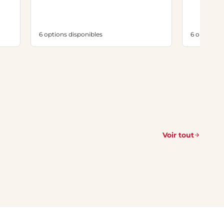
6 options disponibles
6 options d
Voir tout