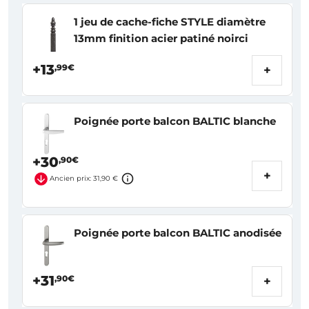
1 jeu de cache-fiche STYLE diamètre
13mm finition acier patiné noirci
+13
,99€
+
Poignée porte balcon BALTIC blanche
+30
,90€
+
Ancien prix: 31,90 €
Poignée porte balcon BALTIC anodisée
+31
,90€
+