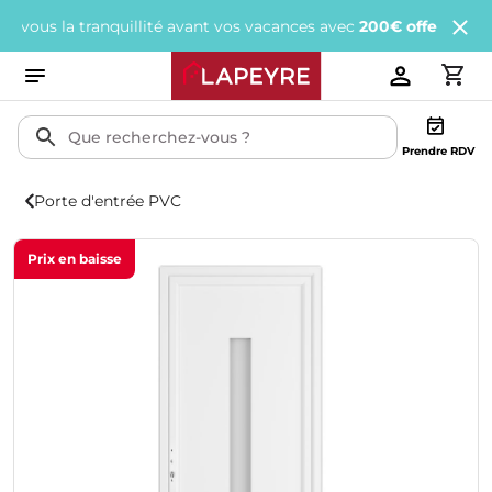
 la tranquillité avant vos vacances avec
200€ offerts
tous les 1 
Prendre RDV
Porte d'entrée PVC
Prix en baisse