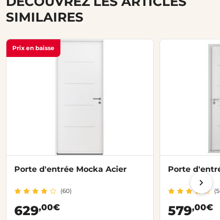
DÉCOUVREZ LES ARTICLES
SIMILAIRES
Prix en baisse
Porte d'entrée Mocka Acier
Porte d'entr
(60)
(5
,00€
,00€
629
579