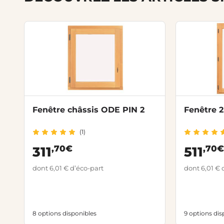
Fenêtre châssis ODE PIN 2
Fenêtre 
(1)
,70€
,70
311
511
dont 6,01 € d’éco-part
dont 6,01 € 
8 options disponibles
9 options dis