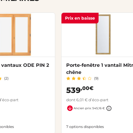
Prix en baisse
2 vantaux ODE PIN 2
Porte-fenêtre 1 vantail Mit
chêne
(2)
(9)
€
,00€
539
d’éco-part
dont 6,01 € d’éco-part
Ancien prix: 545,16 €
ponibles
7 options disponibles