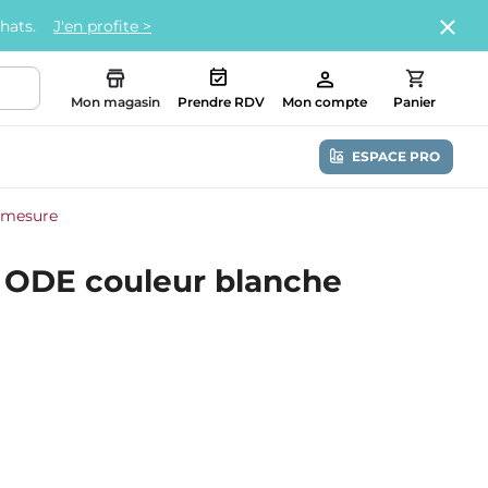
chats.
J'en profite >
Mon magasin
Prendre RDV
Mon compte
Panier
ESPACE PRO
r-mesure
n ODE couleur blanche