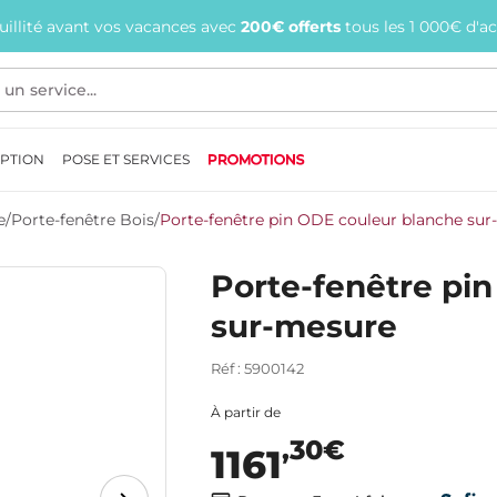
quillité avant vos vacances avec
200€ offerts
tous les 1 000€ d'a
EPTION
POSE ET SERVICES
PROMOTIONS
e
/
Porte-fenêtre Bois
/
Porte-fenêtre pin ODE couleur blanche su
Porte-fenêtre pi
sur-mesure
Réf : 5900142
À partir de
,30€
1161