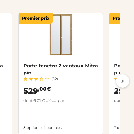
Premier prix
Premier p
ra
Porte-fenêtre 2 vantaux Mitra
Porte-fe
pin
pin
(32)
,00€
,
529
299
dont 6,01 € d’éco-part
dont 6,01 
8 options disponibles
7 options d