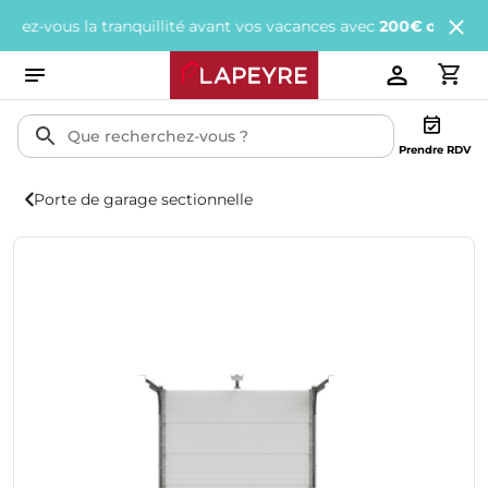
vous la tranquillité avant vos vacances avec
200€ offerts
tous le
Prendre RDV
Porte de garage sectionnelle