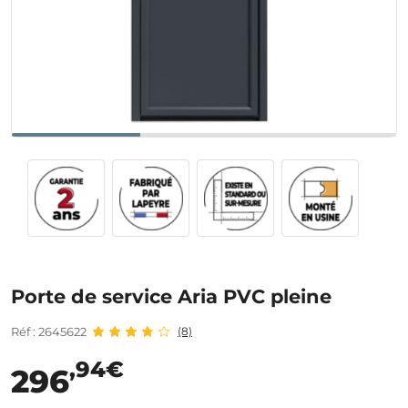
Porte de service Aria PVC pleine
Réf : 2645622
(8)
,94€
296