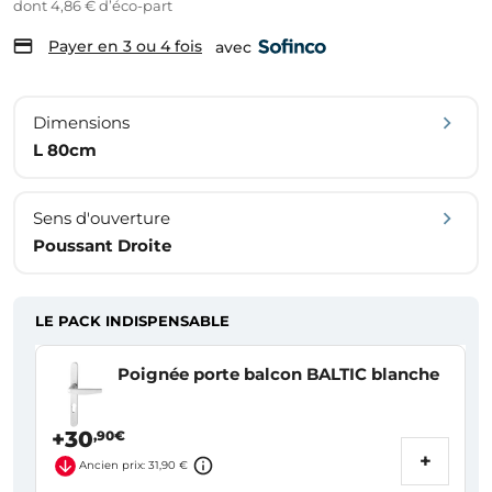
dont 4,86 € d’éco-part
Payer en 3 ou 4 fois
avec
Dimensions
L 80cm
Sens d'ouverture
Poussant Droite
LE PACK INDISPENSABLE
Poignée porte balcon BALTIC blanche
+30
,90€
+
Ancien prix: 31,90 €