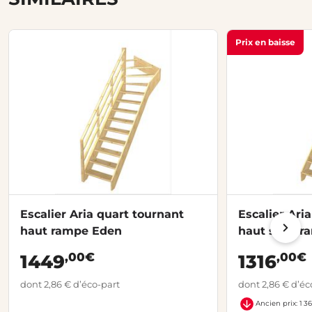
Prix en baisse
Escalier Aria quart tournant
Escalier Ari
haut rampe Eden
haut sans r
,00€
,00€
1449
1316
dont 2,86 € d’éco-part
dont 2,86 € d’éc
Ancien prix: 1 3