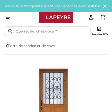
vous la tranquillité avant vos vacances avec
200€ offerts
tous le
Prendre RDV
Porte de service et de cave