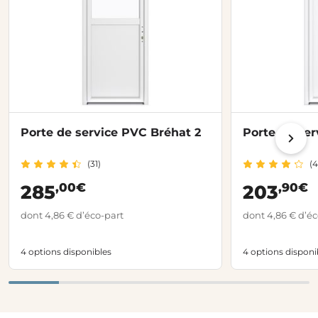
Porte de service PVC Bréhat 2
Porte de ser
(31)
(4
,00€
,90€
285
203
dont 4,86 € d’éco-part
dont 4,86 € d’éc
4 options disponibles
4 options disponi