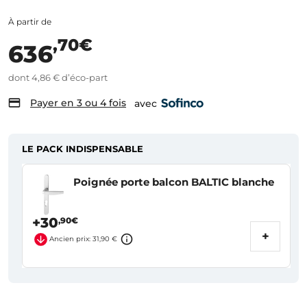
À partir de
,70€
636
dont 4,86 € d’éco-part
Payer en 3 ou 4 fois
avec
LE PACK INDISPENSABLE
Poignée porte balcon BALTIC blanche
+30
,90€
+
Ancien prix: 31,90 €