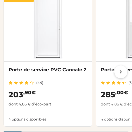
Porte de service PVC Cancale 2
Porte de ser
(44)
(3
,90€
,00€
203
285
dont 4,86 € d’éco-part
dont 4,86 € d’éc
4 options disponibles
4 options disponi