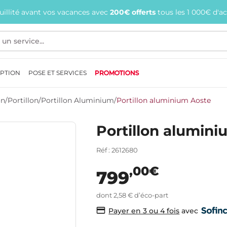
quillité avant vos vacances avec
200€ offerts
tous les 1 000€ d'a
EPTION
POSE ET SERVICES
PROMOTIONS
on
/
Portillon
/
Portillon Aluminium
/
Portillon aluminium Aoste
Portillon alumin
Réf : 2612680
,00€
799
dont 2,58 € d’éco-part
avec
Payer en 3 ou 4 fois