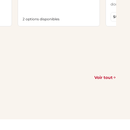
dont 2,58 
SUR MES
2 options disponibles
Voir tout