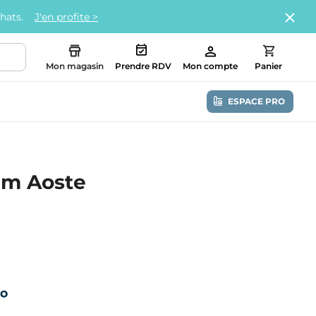
chats.
J'en profite >
Mon magasin
Prendre RDV
Mon compte
Panier
ESPACE PRO
ium Aoste