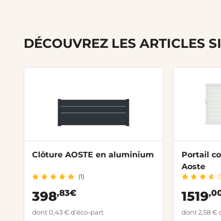
DÉCOUVREZ LES ARTICLES S
Clôture AOSTE en aluminium
Portail c
Aoste
(1)
,83€
,0
398
1519
dont 0,43 € d’éco-part
dont 2,58 € 