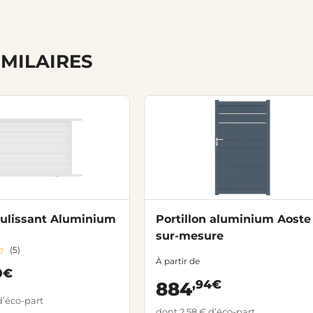
IMILAIRES
oulissant Aluminium
Portillon aluminium Aoste
sur-mesure
(5)
À partir de
0€
,94€
884
d’éco-part
dont 2,58 € d’éco-part