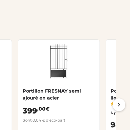
Portillon FRESNAY semi
Portill
ajouré en acier
ligne h
,00€
399
À partir de
dont 0,04 € d’éco-part
,
944