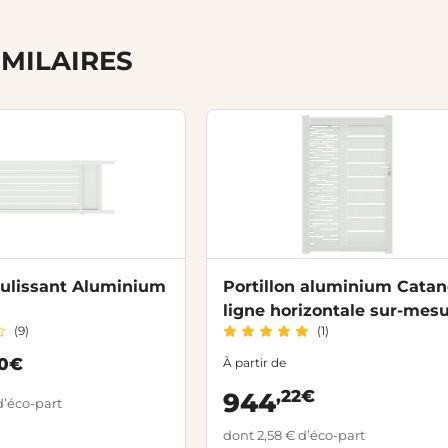
IMILAIRES
oulissant Aluminium
Portillon aluminium Cata
ligne horizontale sur-mes
(9)
(1)
00€
À partir de
,22€
944
d’éco-part
dont 2,58 € d’éco-part