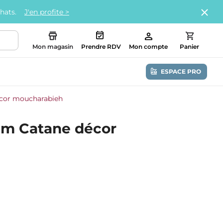
chats.
J'en profite >
Mon magasin
Prendre RDV
Mon compte
Panier
ESPACE PRO
écor moucharabieh
ium Catane décor