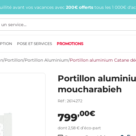
quillité avant vos vacances avec
200€ offerts
tous les 1 000€ d'a
EPTION
POSE ET SERVICES
PROMOTIONS
on
/
Portillon
/
Portillon Aluminium
/
Portillon aluminium Catane d
Portillon alumin
moucharabieh
Réf : 2614272
,00€
799
dont 2,58 € d’éco-part