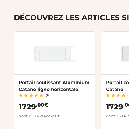
DÉCOUVREZ LES ARTICLES S
Portail coulissant Aluminium
Portail c
Catane ligne horizontale
Catane
(8)
,00€
,
1729
1729
dont 2,58 € d’éco-part
dont 2,58 € 