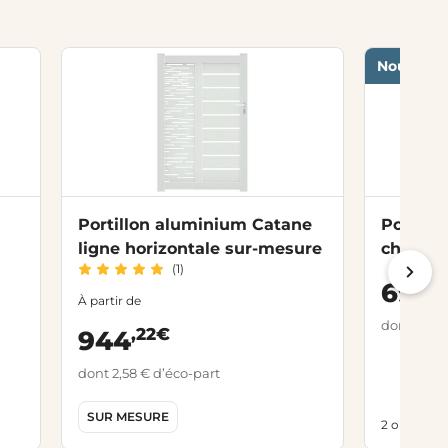
Nouveau
Portillon aluminium Catane
Portil
ligne horizontale sur-mesure
chapea
(1)
acc.rég
,
699
À partir de
dont 2,58 
,22€
944
dont 2,58 € d’éco-part
SUR MESURE
2 options d