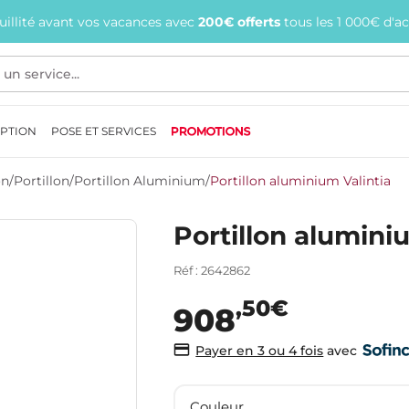
quillité avant vos vacances avec
200€ offerts
tous les 1 000€ d'a
EPTION
POSE ET SERVICES
PROMOTIONS
on
/
Portillon
/
Portillon Aluminium
/
Portillon aluminium Valintia
Portillon alumini
Réf : 2642862
,50€
908
avec
Payer en 3 ou 4 fois
Couleur