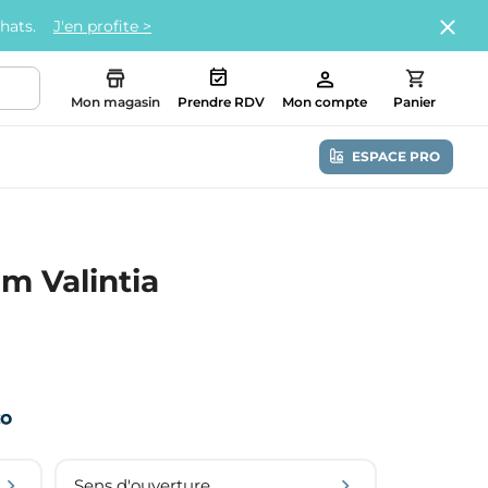
chats.
J'en profite >
Mon magasin
Prendre RDV
Mon compte
Panier
ESPACE PRO
um Valintia
Sens d'ouverture