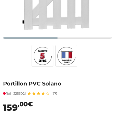
Portillon PVC Solano
Réf : 2253021
(37)
,00€
159